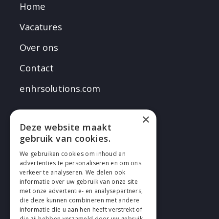
Home
Vacatures
Over ons
Contact
enhrsolutions.com
×
Deze website maakt
gebruik van cookies.
VOLG EN
We gebruiken cookies om inhoud en
advertenties te personaliseren en om ons
verkeer te analyseren. We delen ook
informatie over uw gebruik van onze site
met onze advertentie- en analysepartners,
die deze kunnen combineren met andere
informatie die u aan hen heeft verstrekt of
die zij hebben verzameld door uw gebruik