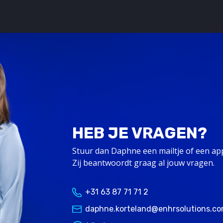
HEB JE VRAGEN?
Stuur dan Daphne een mailtje of een app
Zij beantwoordt graag al jouw vragen.
+31 63 87 71 71 2
daphne.korteland@enhrsolutions.c