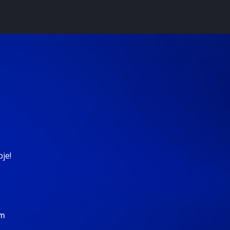
je!
om