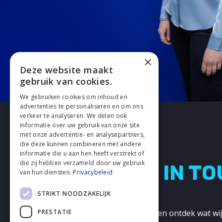
×
Deze website maakt
gebruik van cookies.
We gebruiken cookies om inhoud en
advertenties te personaliseren en om ons
verkeer te analyseren. We delen ook
informatie over uw gebruik van onze site
met onze advertentie- en analysepartners,
die deze kunnen combineren met andere
informatie die u aan hen heeft verstrekt of
die zij hebben verzameld door uw gebruik
LETS GET IN T
van hun diensten.
Privacybeleid
STRIKT NOODZAKELIJK
PRESTATIE
Neem contact met ons op en ontdek wat wij